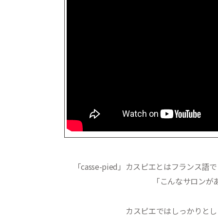
「casse-pied」カスピエとはフラ
「こんなサロンが
カスピエではしっかりとし