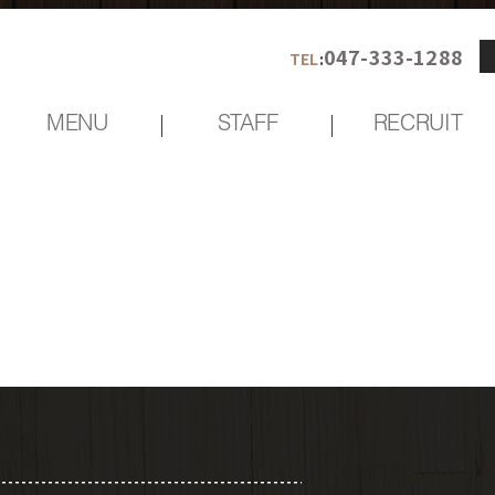
RECRUIT
ITEM
GALLERY
047-333-1288
047-333-1288
TEL
:
TEL
:
MENU
STAFF
RECRUIT