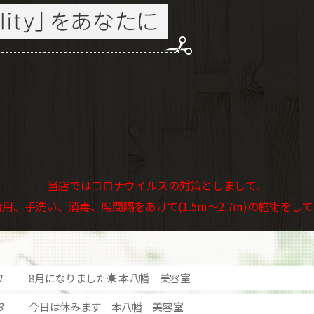
当店ではコロナウイルスの対策としまして、
用、手洗い、消毒、席間隔をあけて(1.5m～2.7m)の施術をし
1
8月になりました☀️ 本八幡 美容室
3
今日は休みます 本八幡 美容室